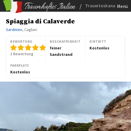
/
Traumtoskana
Menü
Spiaggia di Calaverde
Sardinien
, Cagliari
BEWERTUNG
BESCHAFFENHEIT
EINTRITT
feiner
Kostenlos
1 Bewertung
Sandstrand
PARKPLATZ
Kostenlos