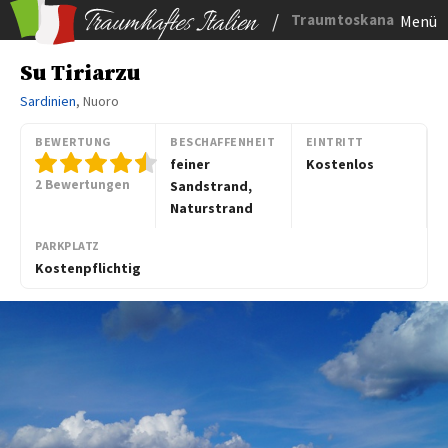
/
Traumtoskana
Menü
Su Tiriarzu
Sardinien
, Nuoro
BEWERTUNG
BESCHAFFENHEIT
EINTRITT
feiner
Kostenlos
2 Bewertungen
Sandstrand,
Naturstrand
PARKPLATZ
Kostenpflichtig