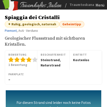
/
Traumtoskana
Menü
Spiaggia dei Cristalli
✦ Ruhig, geologisch, naturnah
Geheimtipp
Piemont
, Asti · Verduno
Geologischer Flussstrand mit sichtbaren
Kristallen.
BEWERTUNG
BESCHAFFENHEIT
EINTRITT
Steinstrand,
Kostenlos
1 Bewertung
Naturstrand
PARKPLATZ
–
Für diesen Strand sind leider noch keine Fotos