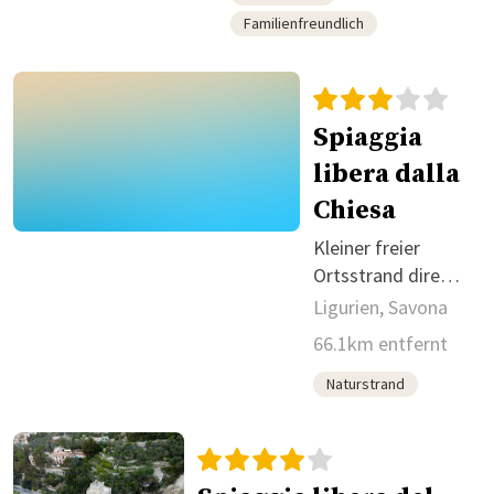
Familienfreundlich
Spiaggia
libera dalla
Chiesa
Kleiner freier
Ortsstrand direkt
in Cogoleto.
Ligurien, Savona
66.1km entfernt
Naturstrand