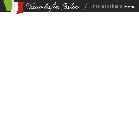
/
Traumtoskana
Menü