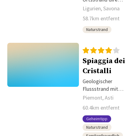
in Cogoleto.
Ligurien, Savona
58.7km entfernt
Naturstrand
Spiaggia dei
Cristalli
Geologischer
Flussstrand mit
sichtbaren
Piemont, Asti
Kristallen.
60.4km entfernt
Geheimtipp
Naturstrand
Familienfreundlich