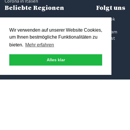
Corona in Italien
Beliebte Regionen
Folgt uns
Latium
Facebook
Marken
Twitter
Wir verwenden auf unserer Website Cookies,
Sardinien
Instagram
um Ihnen bestmögliche Funktionalitäten zu
Sizilien
Pinterest
Toskana
bieten.
Mehr erfahren
Umbrien
Gardasee
Alles klar
Elba
Traumhaftes Italien
Wir glauben, das Finden der richtigen Ferienunterkunft sollte
keine Glückssache sein, die zudem noch zeitaufwändig und
intransparent ist. Deshalb haben wir bei Traumhaftes Italien
uns um diesen Teil gekümmert und präsentieren Ihnen nur
Ferienhäuser und Ferienwohnungen, die wir uns persönlich
vor Ort angeschaut und für gut bewertet haben. Unser Ziel
ist es, dass Sie Ihren Traumurlaub in Italien erleben können.