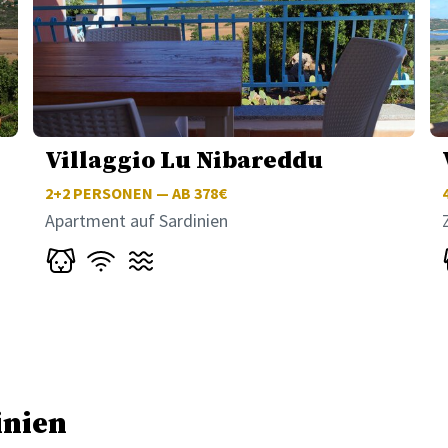
Villaggio Lu Nibareddu
2+2
PERSONEN — AB 378€
Apartment auf Sardinien
inien