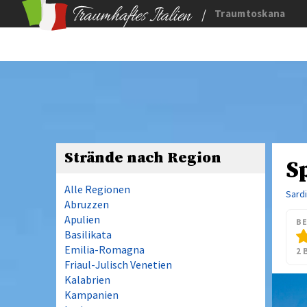
/
Traumtoskana
Strände nach Region
S
Alle Regionen
Sard
Abruzzen
Apulien
B
Basilikata
Emilia-Romagna
2 
Friaul-Julisch Venetien
Kalabrien
Kampanien