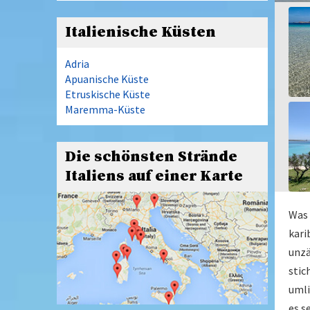
Italienische Küsten
Adria
Apuanische Küste
Etruskische Küste
Maremma-Küste
Die schönsten Strände
Italiens auf einer Karte
Was 
kari
unzä
stic
umli
es s