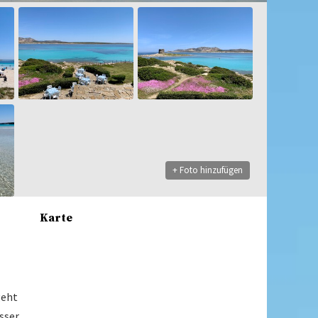
+ Foto hinzufügen
Karte
geht
asser