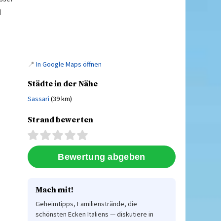
d
📍
In Google Maps öffnen
Städte in der Nähe
Sassari
(39 km)
Strand bewerten
Mach mit!
Geheimtipps, Familienstrände, die
schönsten Ecken Italiens — diskutiere in