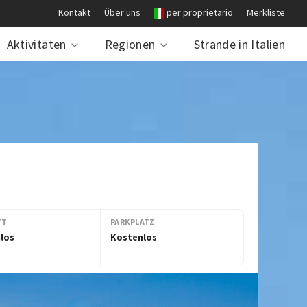
Kontakt
Über uns
per proprietario
Merkliste
Aktivitäten
Regionen
Strände in Italien
TT
PARKPLATZ
los
Kostenlos