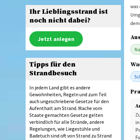
was 
Ihr Lieblingsstrand ist
Umge
noch nicht dabei?
dem 
Aus
Jetzt anlegen
Na
Tipps für den
Was
Strandbesuch
Sc
In jedem Land gibt es andere
Pra
Gewohnheiten, Regeln und zum Teil
auch ungeschriebene Gesetze für den
A
Aufenthalt am Strand. Mache vom
Zu
Staate gemachten Gesetze gelten
verbindlich für alle Strände, andere
in
Regelungen, wie Liegestühle und
Po
Badetuch sind oft von Strand zu Strand
Fu