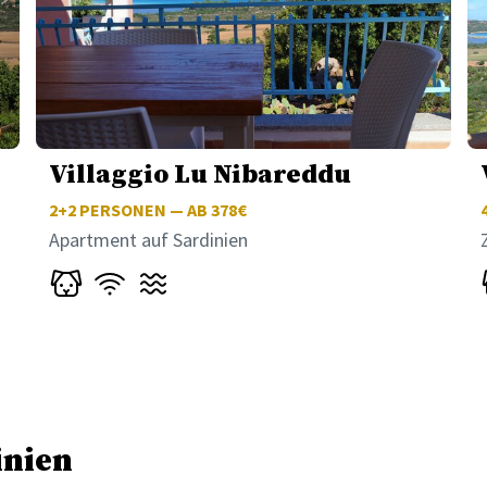
Villaggio Lu Nibareddu
2+2
PERSONEN — AB 378€
Apartment auf Sardinien
inien