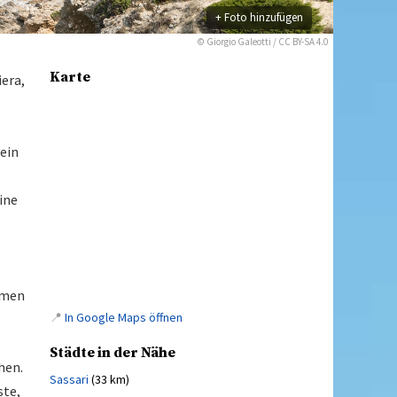
+ Foto hinzufügen
©
Giorgio Galeotti
/
CC BY-SA 4.0
Karte
iera,
 ein
ine
hmen
📍
In Google Maps öffnen
Städte in der Nähe
hen.
Sassari
(33 km)
ste,