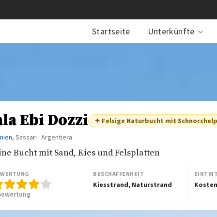
Startseite
Unterkünfte
la Ebi Dozzi
✦ Felsige Naturbucht mit Schnorchelp
inien
, Sassari · Argentiera
ine Bucht mit Sand, Kies und Felsplatten
EWERTUNG
BESCHAFFENHEIT
EINTRI
Kiesstrand, Naturstrand
Kosten
Bewertung