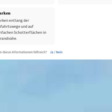
arken
rken entlang der
fahrtswege und auf
nfachen Schotterflächen in
trandnähe.
 diese Informationen hilfreich?
Ja
/
Nein