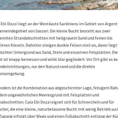
 Ebi Dozzi liegt an der Westküste Sardiniens im Gebiet von Argent
emeindegebiet von Sassari. Die kleine Bucht besteht aus zwei
ennten Strandabschnitten mit hellgrauem Sand und feinen bis
leren Kieseln. Dahinter steigen dunkle Felsen steil an, davor liegt
schter Untergrund aus Sand, Stein und einzelnen Felsplatten. Die
t ist knapp bemessen und wirkt klar gegliedert. Vor Ort gibt es ke
ndeinrichtungen, nur den Naturstrand und die direkte
tenumgebung.
nders ist die Kombination aus abgeschirmter Lage, felsigem Ra
dem ungewöhnlichen Meeresgrund mit Felsplatten und
nabschnitten. Cala Ebi Dozzi eignet sich für Schnorcheln und für
cher, die eine kleine, naturbelassene Bucht mit wenig Betrieb suc
Zugang erfolgt über Wege und einen Fußabschnitt entlang der Kü