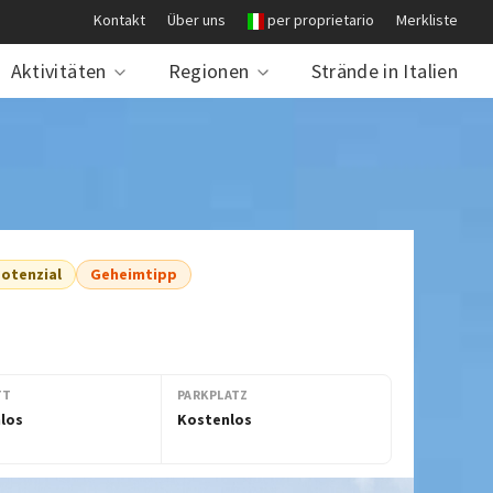
Kontakt
Über uns
per proprietario
Merkliste
Aktivitäten
Regionen
Strände in Italien
otenzial
Geheimtipp
TT
PARKPLATZ
los
Kostenlos