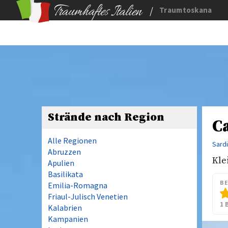
/
Traumtoskana
Strände nach Region
Ca
Alle Regionen
Sard
Abruzzen
Kle
Apulien
Basilikata
B
Emilia-Romagna
Friaul-Julisch Venetien
1 
Kalabrien
Kampanien