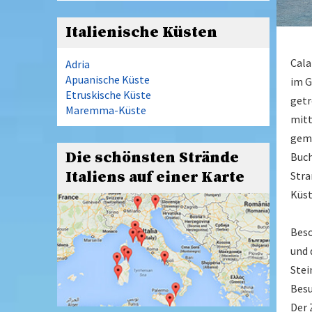
Italienische Küsten
Cala
Adria
Apuanische Küste
im G
Etruskische Küste
getr
Maremma-Küste
mitt
gemi
Die schönsten Strände
Buch
Italiens auf einer Karte
Stra
Küs
Beso
und 
Stei
Besu
Der 