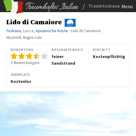
/
Traumtoskana
Menü
Lido di Camaiore
Toskana
, Lucca,
Apuanische Küste
· Lido di Camaiore
Abschnitt: Bagno Lido
BEWERTUNG
BESCHAFFENHEIT
EINTRITT
feiner
Kostenpflichtig
3 Bewertungen
Sandstrand
PARKPLATZ
Kostenlos