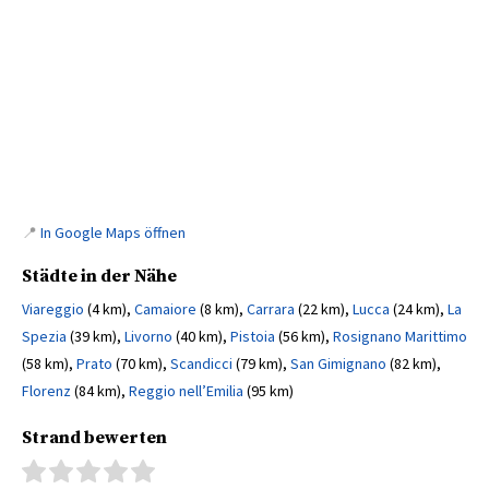
📍
In Google Maps öffnen
Städte in der Nähe
Viareggio
(4 km),
Camaiore
(8 km),
Carrara
(22 km),
Lucca
(24 km),
La
Spezia
(39 km),
Livorno
(40 km),
Pistoia
(56 km),
Rosignano Marittimo
(58 km),
Prato
(70 km),
Scandicci
(79 km),
San Gimignano
(82 km),
Florenz
(84 km),
Reggio nell’Emilia
(95 km)
Strand bewerten