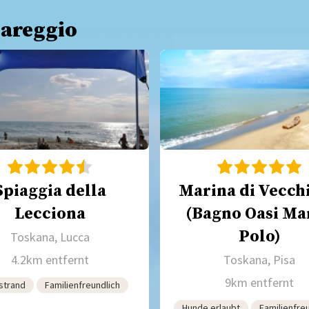
iareggio
Spiaggia della
Marina di Vecch
Lecciona
(Bagno Oasi Ma
Polo)
Toskana, Lucca
4.2km entfernt
Toskana, Pisa
9km entfernt
strand
Familienfreundlich
Hunde erlaubt
Familienfre