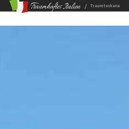
/
Traumtoskana