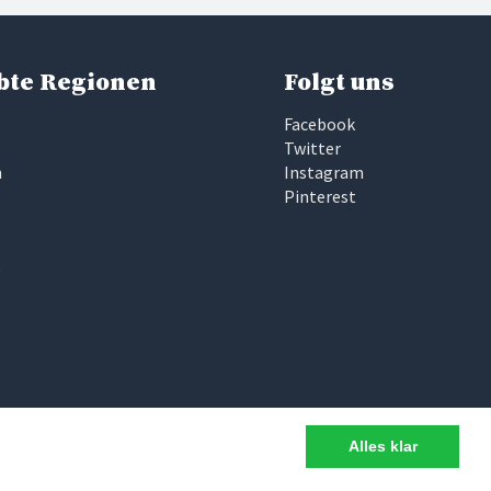
bte Regionen
Folgt uns
Facebook
Twitter
n
Instagram
Pinterest
e
Alles klar
d intransparent ist. Deshalb haben wir bei
wir uns persönlich vor Ort angeschaut und für gut