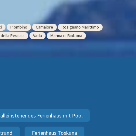
i
Piombino
Camaiore
Rosignano Marittimo
 della Pescaia
Vada
Marina di Bibbona
alleinstehendes Ferienhaus mit Pool
Strand
Ferienhaus Toskana