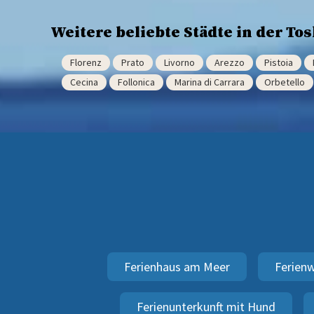
Weitere beliebte Städte in der To
Florenz
Prato
Livorno
Arezzo
Pistoia
Cecina
Follonica
Marina di Carrara
Orbetello
Ferienhaus am Meer
Ferien
Ferienunterkunft mit Hund