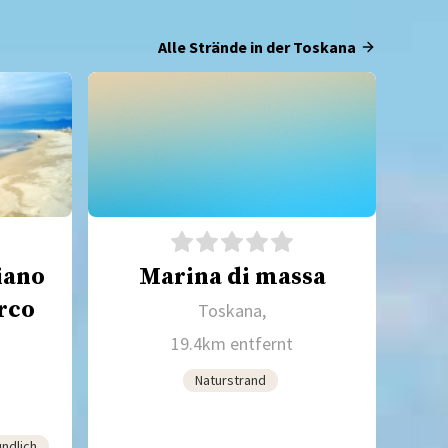
Alle Strände in der Toskana
iano
Marina di massa
rco
Toskana,
19.4km entfernt
Naturstrand
undlich