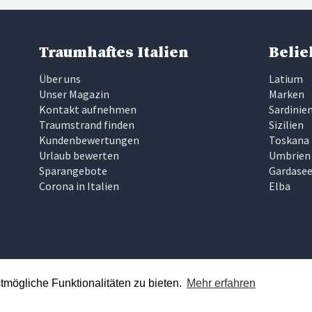
Traumhaftes Italien
Belie
Über uns
Latium
Unser Magazin
Marken
Kontakt aufnehmen
Sardinie
Traumstrand finden
Sizilien
Kundenbewertungen
Toskana
Urlaub bewerten
Umbrien
Sparangebote
Gardase
Corona in Italien
Elba
mögliche Funktionalitäten zu bieten.
Mehr erfahren
ft sollte keine Glückssache sein, die zudem noch zeitaufwändig un
nd präsentieren Ihnen nur Ferienhäuser und Ferienwohnungen, die 