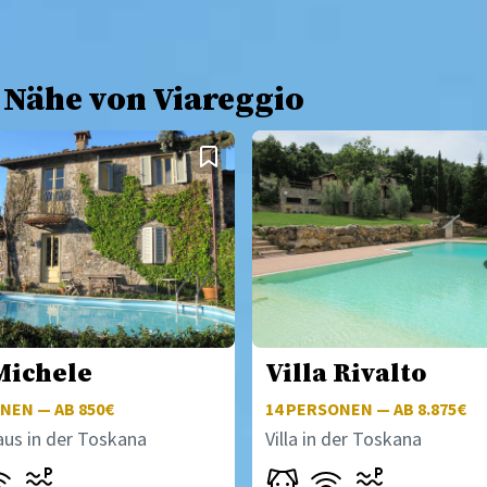
 Nähe von Viareggio
Michele
Villa Rivalto
NEN — AB 850€
14
PERSONEN — AB 8.875€
aus in der Toskana
Villa in der Toskana