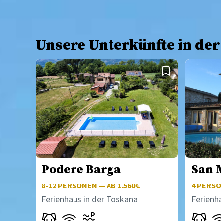
Unsere Unterkünfte in der
Podere Barga
San 
8-12
PERSONEN — AB 1.560€
4
PERSO
Ferienhaus in der Toskana
Ferienh