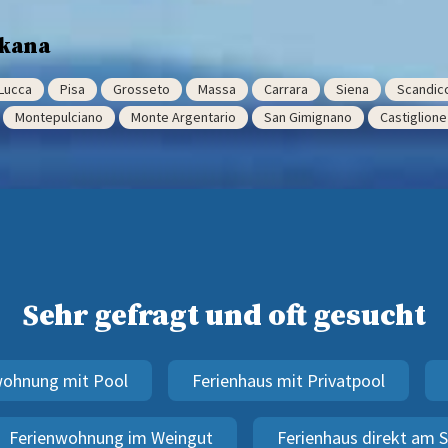
skana
Lucca
Pisa
Grosseto
Massa
Carrara
Siena
Scandicc
Montepulciano
Monte Argentario
San Gimignano
Castiglione
Sehr gefragt und oft gesucht
wohnung mit Pool
Ferienhaus mit Privatpool
Ferienwohnung im Weingut
Ferienhaus direkt am 