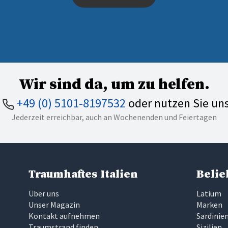
Wir sind da, um zu helfen.
n
+49 (0) 5101-8197532
oder nutzen Sie un
Jederzeit erreichbar, auch an Wochenenden und Feiertagen
Traumhaftes Italien
Belie
Über uns
Latium
Unser Magazin
Marken
Kontakt aufnehmen
Sardinie
Traumstrand finden
Sizilien