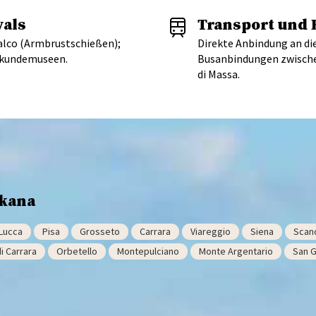
vals
Transport und 
falco (Armbrustschießen);
Direkte Anbindung an die
rkundemuseen.
Busanbindungen zwische
di Massa.
skana
Lucca
Pisa
Grosseto
Carrara
Viareggio
Siena
Scand
i Carrara
Orbetello
Montepulciano
Monte Argentario
San 