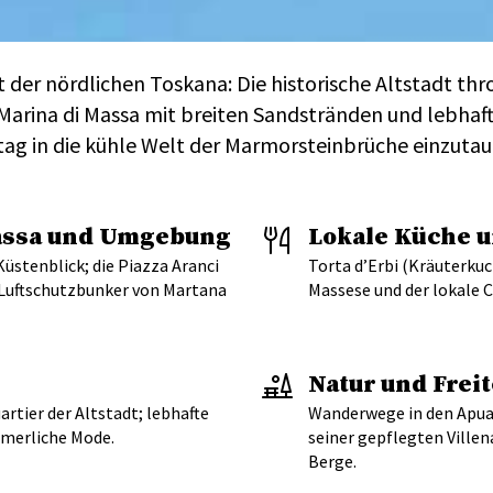
t der nördlichen Toskana: Die historische Altstadt t
Marina di Massa mit breiten Sandstränden und lebhaft
tag in die kühle Welt der Marmorsteinbrüche einzu
assa und Umgebung
Lokale Küche 
üstenblick; die Piazza Aranci
Torta d’Erbi (Kräuterkuc
Luftschutzbunker von Martana
Massese und der lokale 
Natur und Freit
tier der Altstadt; lebhafte
Wanderwege in den Apuan
mmerliche Mode.
seiner gepflegten Villen
Berge.