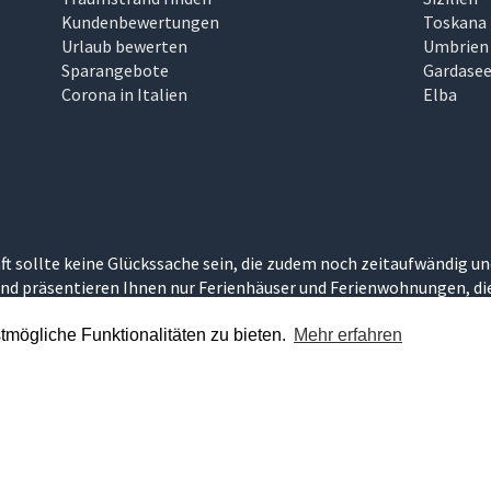
Kundenbewertungen
Toskana
Urlaub bewerten
Umbrien
Sparangebote
Gardase
Corona in Italien
Elba
ft sollte keine Glückssache sein, die zudem noch zeitaufwändig un
nd präsentieren Ihnen nur Ferienhäuser und Ferienwohnungen, die 
umurlaub in Italien erleben können.
mögliche Funktionalitäten zu bieten.
Mehr erfahren
ersönlich ausgesuchte Ferienunterkünfte in den schönsten Regione
© 2026 - Andreas Leist