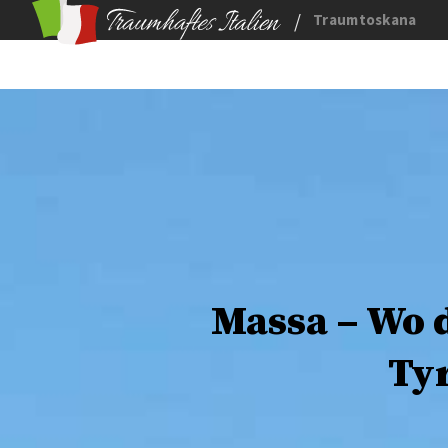
/
Traumtoskana
Massa – Wo 
Ty