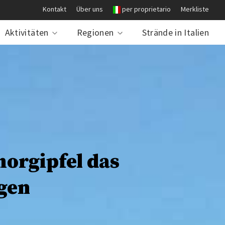
Kontakt
Über uns
per proprietario
Merkliste
Aktivitäten
Regionen
Strände in Italien
orgipfel das
gen