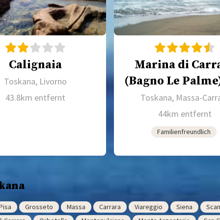
Calignaia
Marina di Carr
(Bagno Le Palme
Toskana, Livorno
43.8km entfernt
Toskana, Massa-Carr
44km entfernt
Familienfreundlich
skana
Pisa
Grosseto
Massa
Carrara
Viareggio
Siena
Scan