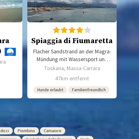
ara
Spiaggia di Fiumaretta
)
Flacher Sandstrand an der Magra-
Mündung mit Wassersport und
ara
Strandbädern
Toskana, Massa-Carrara
47km entfernt
Hunde erlaubt
Familienfreundlich
dicci
Piombino
Camaiore