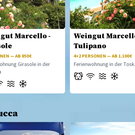
gut Marcello -
Weingut Marcello
sole
Tulipano
NEN — AB 850€
4+2
PERSONEN — AB 1.100€
ohnung Girasole in der
Ferienwohnung in der Tos
a
ucca