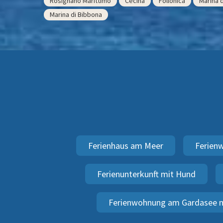
Rosignano Marittimo
Cecina
Follonica
Marina d
Marina di Bibbona
Ferienhaus am Meer
Ferien
Ferienunterkunft mit Hund
Ferienwohnung am Gardasee m