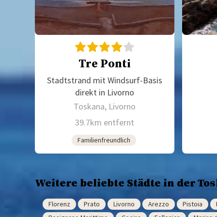
Tre Ponti
Stadtstrand mit Windsurf-Basis
direkt in Livorno
Toskana, Livorno
39.7km entfernt
Familienfreundlich
Weitere beliebte Städte in der To
Florenz
Prato
Livorno
Arezzo
Pistoia