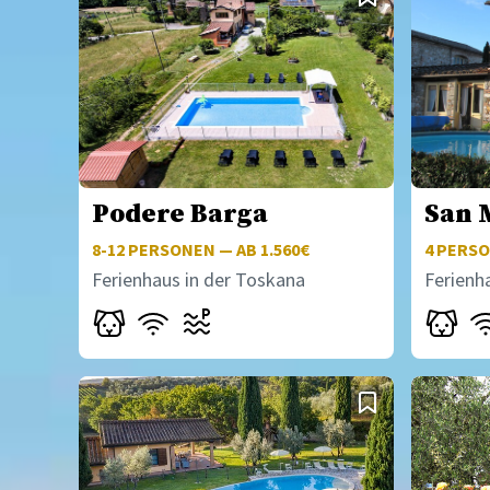
Podere Barga
San 
8-12
PERSONEN — AB 1.560€
4
PERSO
Ferienhaus in der Toskana
Ferienh