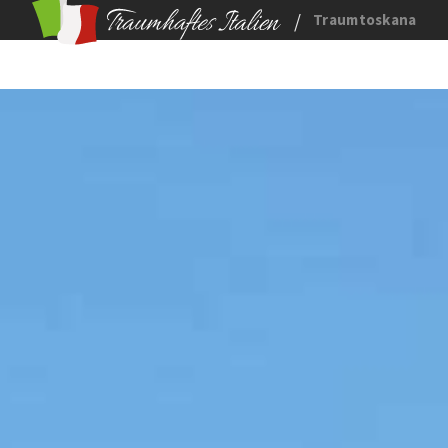
/
Traumtoskana