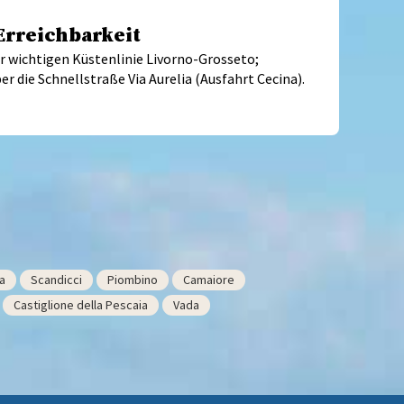
Erreichbarkeit
r wichtigen Küstenlinie Livorno-Grosseto;
r die Schnellstraße Via Aurelia (Ausfahrt Cecina).
a
Scandicci
Piombino
Camaiore
Castiglione della Pescaia
Vada