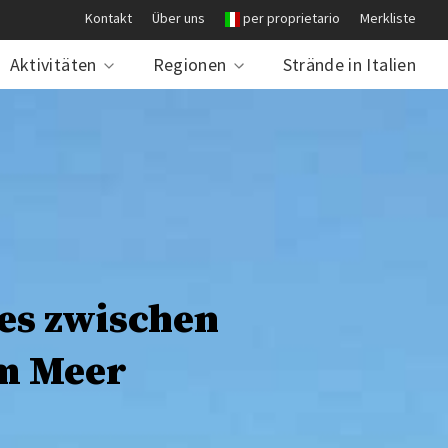
Kontakt
Über uns
per proprietario
Merkliste
Aktivitäten
Regionen
Strände in Italien
ies zwischen
m Meer