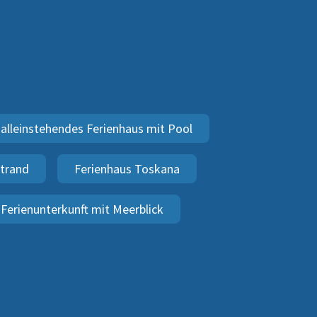
alleinstehendes Ferienhaus mit Pool
Strand
Ferienhaus Toskana
Ferienunterkunft mit Meerblick