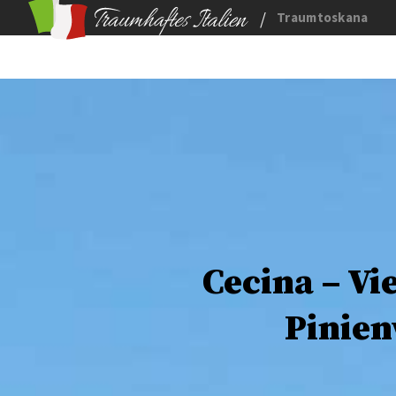
/
Traumtoskana
Cecina – Vi
Pinie