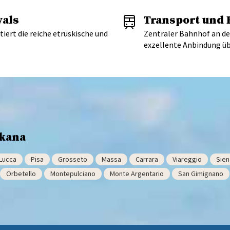
vals
Transport und 
ert die reiche etruskische und
Zentraler Bahnhof an de
exzellente Anbindung übe
skana
Lucca
Pisa
Grosseto
Massa
Carrara
Viareggio
Sien
Orbetello
Montepulciano
Monte Argentario
San Gimignano