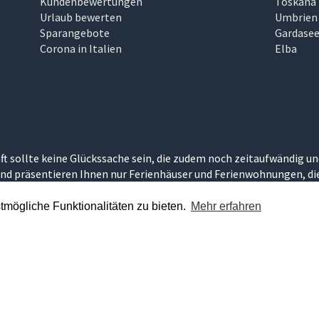
Kundenbewertungen
Toskana
Urlaub bewerten
Umbrien
Sparangebote
Gardase
Corona in Italien
Elba
ft sollte keine Glückssache sein, die zudem noch zeitaufwändig un
nd präsentieren Ihnen nur Ferienhäuser und Ferienwohnungen, die 
umurlaub in Italien erleben können.
mögliche Funktionalitäten zu bieten.
Mehr erfahren
ersönlich ausgesuchte Ferienunterkünfte in den schönsten Regione
© 2026 - Andreas Leist