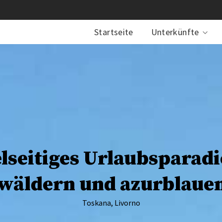
Startseite
Unterkünfte
elseitiges Urlaubsparad
nwäldern und azurblaue
Toskana, Livorno