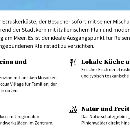
er Etruskerküste, der Besucher sofort mit seiner Mis
end der Stadtkern mit italienischem Flair und modern
g am Meer. Es ist der ideale Ausgangspunkt für Reise
ngebundenen Kleinstadt zu verzichten.
cina und
Lokale Küche 
Frischer Fisch der etrus
und typisch toskanische
cenzino mit antiken Mosaiken
qua Village für Familien; der
Tierarten.
Natur und Freit
ucci mit regionalen
Das Naturschutzgebiet „
Handwerksläden im Zentrum.
Pinienwälder direkt hin