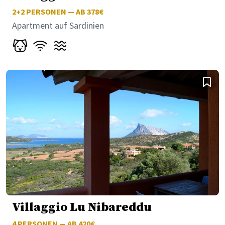
2+2
PERSONEN — AB 378€
Apartment auf Sardinien
Villaggio Lu Nibareddu
4
PERSONEN — AB 420€