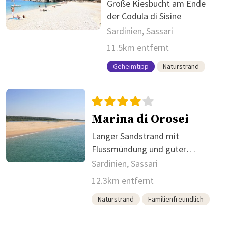
Große Kiesbucht am Ende
der Codula di Sisine
Sardinien, Sassari
11.5km entfernt
Geheimtipp
Naturstrand
Marina di Orosei
Langer Sandstrand mit
Flussmündung und guter
Erreichbarkeit
Sardinien, Sassari
12.3km entfernt
Naturstrand
Familienfreundlich