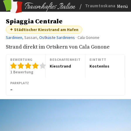
/
Traumtoskana
Menü
Spiaggia Centrale
✦ Städtischer Kiesstrand am Hafen
Sardinien
, Sassari,
Ostküste Sardiniens
· Cala Gonone
Strand direkt im Ortskern von Cala Gonone
BEWERTUNG
BESCHAFFENHEIT
EINTRITT
Kiesstrand
Kostenlos
1 Bewertung
PARKPLATZ
–