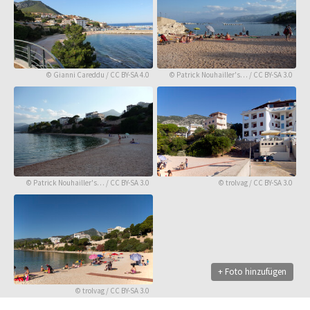
©
Gianni Careddu
/
CC BY-SA 4.0
©
Patrick Nouhailler's…
/
CC BY-SA 3.0
©
Patrick Nouhailler's…
/
CC BY-SA 3.0
©
trolvag
/
CC BY-SA 3.0
+ Foto hinzufügen
©
trolvag
/
CC BY-SA 3.0