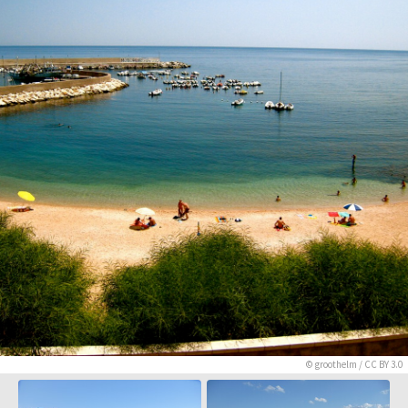
©
groothelm
/
CC BY 3.0