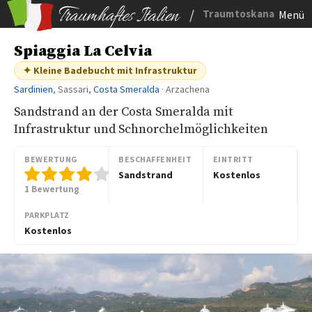
/
Traumtoskana
Menü
Spiaggia La Celvia
✦ Kleine Badebucht mit Infrastruktur
Sardinien
, Sassari,
Costa Smeralda
· Arzachena
Sandstrand an der Costa Smeralda mit
Infrastruktur und Schnorchelmöglichkeiten
BEWERTUNG
BESCHAFFENHEIT
EINTRITT
Sandstrand
Kostenlos
1 Bewertung
PARKPLATZ
Kostenlos