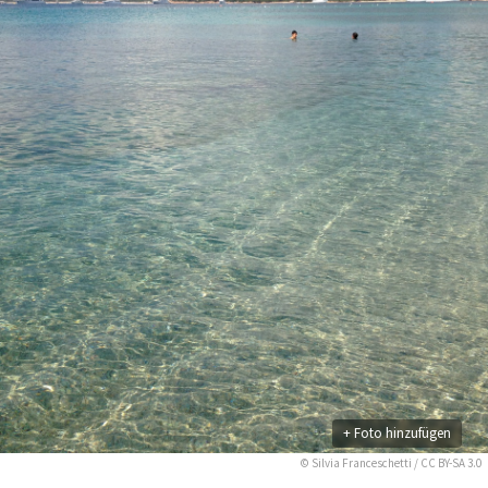
+ Foto hinzufügen
©
Silvia Franceschetti
/
CC BY-SA 3.0