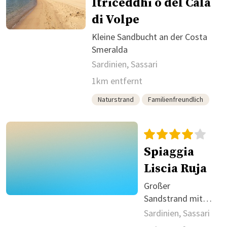
Itriceddhi o del Cala
di Volpe
Kleine Sandbucht an der Costa
Smeralda
Sardinien, Sassari
1km entfernt
Naturstrand
Familienfreundlich
Spiaggia
Liscia Ruja
Großer
Sandstrand mit
guter
Sardinien, Sassari
Infrastruktur an