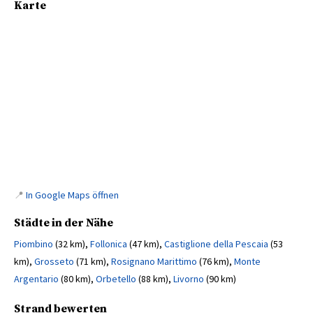
Karte
📍
In Google Maps öffnen
Städte in der Nähe
Piombino
(32 km),
Follonica
(47 km),
Castiglione della Pescaia
(53
km),
Grosseto
(71 km),
Rosignano Marittimo
(76 km),
Monte
Argentario
(80 km),
Orbetello
(88 km),
Livorno
(90 km)
Strand bewerten