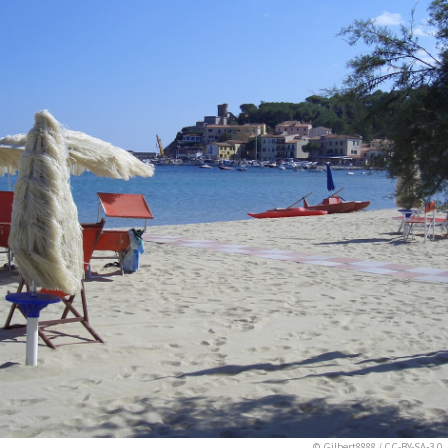
©
Gilbert8888
/
CC-BY-SA-3.0