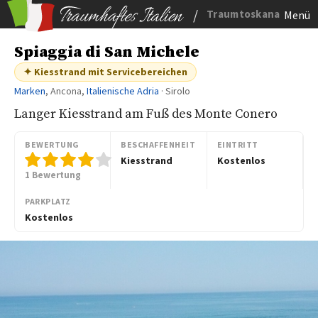
/
Traumtoskana
Menü
Spiaggia di San Michele
✦ Kiesstrand mit Servicebereichen
Marken
, Ancona,
Italienische Adria
· Sirolo
Langer Kiesstrand am Fuß des Monte Conero
BEWERTUNG
BESCHAFFENHEIT
EINTRITT
Kiesstrand
Kostenlos
1 Bewertung
PARKPLATZ
Kostenlos