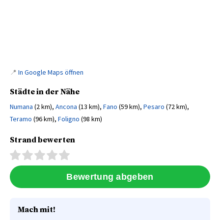
📍
In Google Maps öffnen
Städte in der Nähe
Numana
(2 km),
Ancona
(13 km),
Fano
(59 km),
Pesaro
(72 km),
Teramo
(96 km),
Foligno
(98 km)
Strand bewerten
Mach mit!