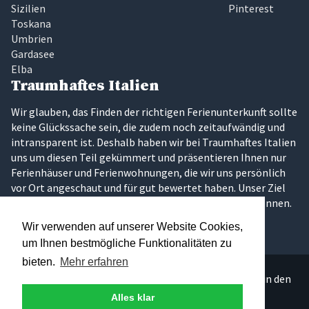
Sizilien
Pinterest
Toskana
Umbrien
Gardasee
Elba
Traumhaftes Italien
Wir glauben, das Finden der richtigen Ferienunterkunft sollte
keine Glückssache sein, die zudem noch zeitaufwändig und
intransparent ist. Deshalb haben wir bei Traumhaftes Italien
uns um diesen Teil gekümmert und präsentieren Ihnen nur
Ferienhäuser und Ferienwohnungen, die wir uns persönlich
vor Ort angeschaut und für gut bewertet haben. Unser Ziel
ist es, dass Sie Ihren Traumurlaub in Italien erleben können.
Wir verwenden auf unserer Website Cookies,
um Ihnen bestmögliche Funktionalitäten zu
bieten.
Mehr erfahren
Über 300 persönlich ausgesuchte Ferienunterkünfte in den
schönsten Regionen Italiens.
Alles klar