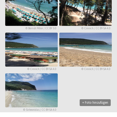
©
Bernát Péter
/
CC BY 3.0
©
Cinnich
/
CC BY-SA 4.0
©
Cinnich
/
CC BY-SA 4.0
©
Cinnich
/
CC BY-SA 4.0
+ Foto hinzufügen
©
Sirleonidas
/
CC BY-SA 4.0