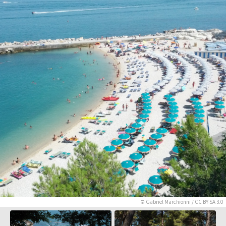
©
Gabriel Marchionni
/
CC BY-SA 3.0