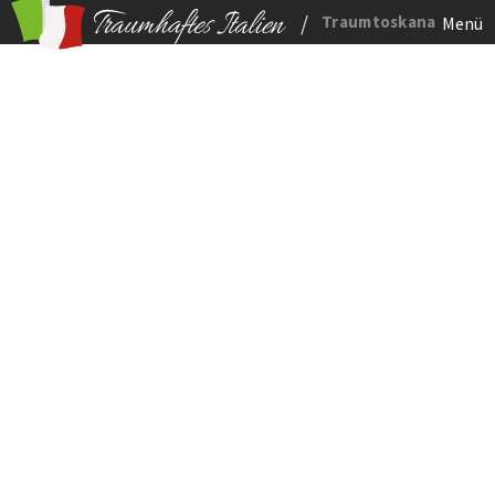
/
Traumtoskana
Menü