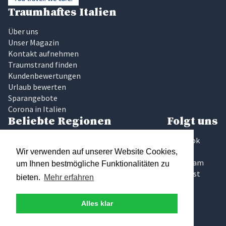
Traumhaftes Italien
Über uns
Unser Magazin
Kontakt aufnehmen
Traumstrand finden
Kundenbewertungen
Urlaub bewerten
Sparangebote
Corona in Italien
Beliebte Regionen
Folgt uns
Latium
Facebook
Marken
Twitter
Wir verwenden auf unserer Website Cookies,
Sardinien
Instagram
um Ihnen bestmögliche Funktionalitäten zu
Sizilien
Pinterest
bieten.
Mehr erfahren
Toskana
Umbrien
Alles klar
Gardasee
Elba