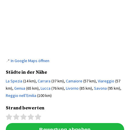
📍
In Google Maps öffnen
Städte in der Nähe
La Spezia
(14 km),
Carrara
(37 km),
Camaiore
(57 km),
Viareggio
(57
km),
Genua
(65 km),
Lucca
(76 km),
Livorno
(85 km),
Savona
(95 km),
Reggio nell’Emilia
(100 km)
Strand bewerten