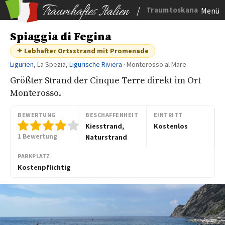
/
Traumtoskana
Menü
Spiaggia di Fegina
✦ Lebhafter Ortsstrand mit Promenade
Ligurien
, La Spezia,
Ligurische Riviera
· Monterosso al Mare
Größter Strand der Cinque Terre direkt im Ort
Monterosso.
BEWERTUNG
BESCHAFFENHEIT
EINTRITT
Kiesstrand,
Kostenlos
1 Bewertung
Naturstrand
PARKPLATZ
Kostenpflichtig