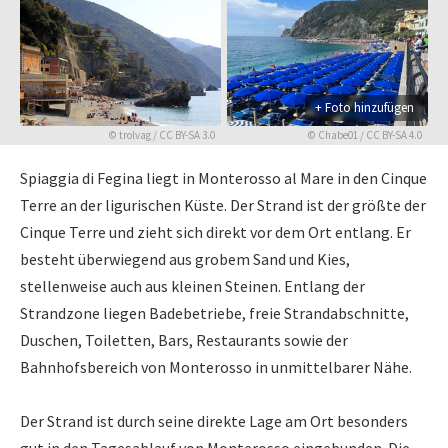
+ Foto hinzufügen
©
trolvag
/
CC BY-SA 3.0
©
Chabe01
/
CC BY-SA 4.0
Spiaggia di Fegina liegt in Monterosso al Mare in den Cinque
Terre an der ligurischen Küste. Der Strand ist der größte der
Cinque Terre und zieht sich direkt vor dem Ort entlang. Er
besteht überwiegend aus grobem Sand und Kies,
stellenweise auch aus kleinen Steinen. Entlang der
Strandzone liegen Badebetriebe, freie Strandabschnitte,
Duschen, Toiletten, Bars, Restaurants sowie der
Bahnhofsbereich von Monterosso in unmittelbarer Nähe.
Der Strand ist durch seine direkte Lage am Ort besonders