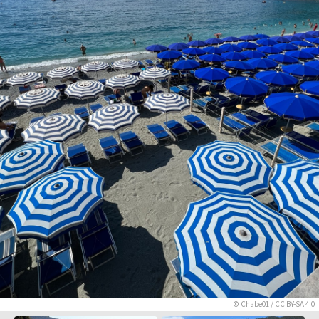
©
Chabe01
/
CC BY-SA 4.0