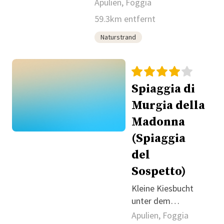
Kliffkulisse
Apulien, Foggia
59.3km entfernt
Naturstrand
Spiaggia di
Murgia della
Madonna
(Spiaggia
del
Sospetto)
Kleine Kiesbucht
unter dem
Felsvorsprung des
Apulien, Foggia