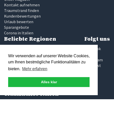
Kontakt aufnehmen
Traumstrand finden
Kundenbewertungen
Urlaub bewerten
Sparangebote
Corona in Italien
Beliebte Regionen
Folgt uns
Latium
Facebook
Marken
Twitter
Wir verwenden auf unserer Website Cookies,
Sardinien
Instagram
um Ihnen bestmögliche Funktionalitäten zu
Sizilien
Pinterest
bieten.
Mehr erfahren
Toskana
Umbrien
Gardasee
Alles klar
Elba
Traumhaftes Italien
Wir glauben, das Finden der richtigen Ferienunterkunft sollte
keine Glückssache sein, die zudem noch zeitaufwändig und