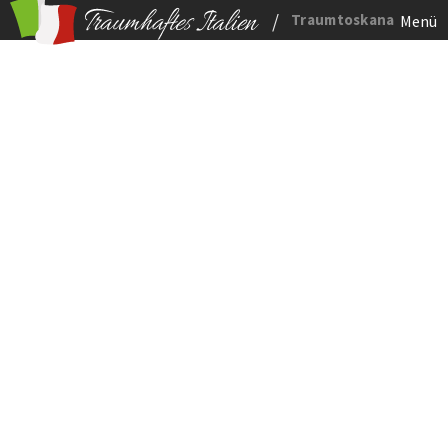
/
Traumtoskana
Menü