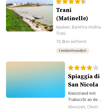
Trani
(Matinelle)
Apulien, Barletta-Andria-
Trani
78.9km entfernt
Familienfreundlich
Spiaggia di
San Nicola
Kiesstrand mit
Trabocchi an der
Costa dei
Abruzzen, Chieti
Trabocchi