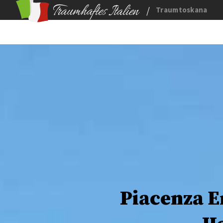
/
Traumtoskana
Piacenza E