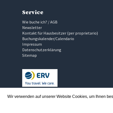
Service
Wie buche ich? / AGB
Newsletter
Kontakt für Hausbesitzer
(
per proprietario
)
Buchungskalender/Calendario
Impressum
Datenschutzerklärung
Sitemap
Traumhaftes Italien
Wir verwenden auf unserer Website Cookies, um Ihnen best
Wir glauben, das Finden der richtigen Ferienunterkun
Traumhaftes Italien uns um diesen Teil gekümmert u
bewertet haben. Unser Ziel ist es, dass Sie Ihren Tra