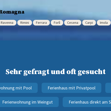
a-Romagna
Ravenna
Rimini
Ferrara
Forlì
Cesena
Carpi
Imola
Sehr gefragt und oft gesucht
wohnung mit Pool
Ferienhaus mit Privatpool
Ferienwohnung im Weingut
Ferienhaus direkt am 