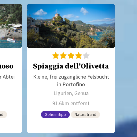
uoso
Spiaggia dell'Olivetta
r Abtei
Kleine, frei zugängliche Felsbucht
in Portofino
Ligurien, Genua
91.6km entfernt
nd
Geheimtipp
Naturstrand