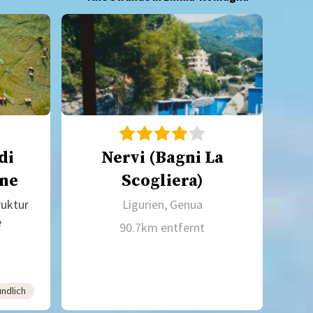
di
Nervi (Bagni La
ne
Scogliera)
ruktur
Ligurien, Genua
e
90.7km entfernt
undlich