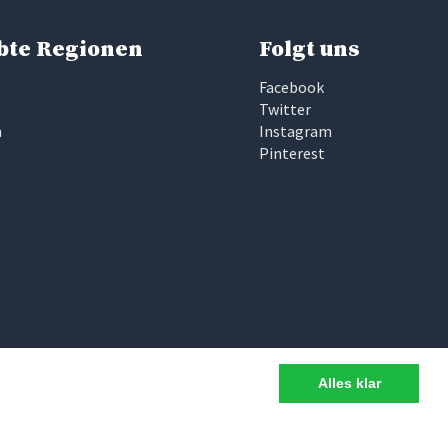
bte Regionen
Folgt uns
Facebook
Twitter
n
Instagram
Pinterest
e
Alles klar
d intransparent ist. Deshalb haben wir bei
wir uns persönlich vor Ort angeschaut und für gut