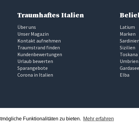
Traumhaftes Italien
Belie
Über uns
Latium
Unser Magazin
Marken
Kontakt aufnehmen
Sardinie
Traumstrand finden
Sizilien
Kundenbewertungen
Toskana
Urlaub bewerten
Umbrien
Sparangebote
Gardase
Corona in Italien
Elba
mögliche Funktionalitäten zu bieten.
Mehr erfahren
ft sollte keine Glückssache sein, die zudem noch zeitaufwändig un
nd präsentieren Ihnen nur Ferienhäuser und Ferienwohnungen, die 
umurlaub in Italien erleben können.