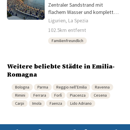
Zentraler Sandstrand mit
flachem Wasser und kompletter
Lido-Ausstattung
Ligurien, La Spezia
102.5km entfernt
Familienfreundlich
Weitere beliebte Städte in Emilia-
Romagna
Bologna
Parma
Reggio nell’Emilia
Ravenna
Rimini
Ferrara
Forlì
Piacenza
Cesena
Carpi
Imola
Faenza
Lido Adriano