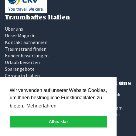
Traumhaftes Italien
Über uns
Unser Magazin
Kontakt aufnehmen
Traumstrand finden
Kundenbewertungen
Urlaub bewerten
Sparangebote
Corona in Italien
Beliebte Regionen
Folgt uns
Wir verwenden auf unserer Website Cookies,
Latium
Facebook
um Ihnen bestmögliche Funktionalitäten zu
Marken
Twitter
bieten.
Mehr erfahren
Sardinien
Instagram
Sizilien
Pinterest
Toskana
Alles klar
Umbrien
Gardasee