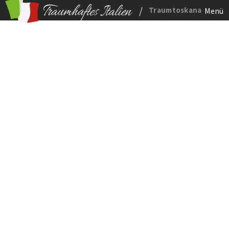
/
Traumtoskana
Menü