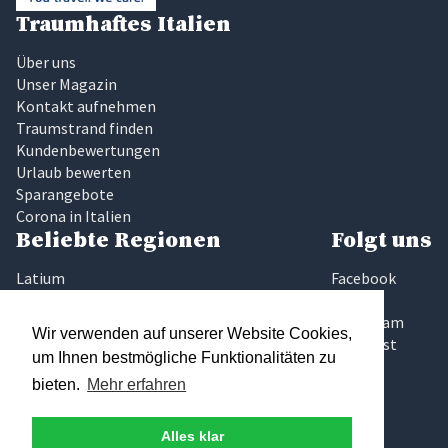
Traumhaftes Italien
Über uns
Unser Magazin
Kontakt aufnehmen
Traumstrand finden
Kundenbewertungen
Urlaub bewerten
Sparangebote
Corona in Italien
Beliebte Regionen
Folgt uns
Latium
Facebook
Marken
Twitter
Sardinien
Instagram
Wir verwenden auf unserer Website Cookies,
Sizilien
Pinterest
um Ihnen bestmögliche Funktionalitäten zu
Toskana
bieten.
Mehr erfahren
Umbrien
Gardasee
Elba
Alles klar