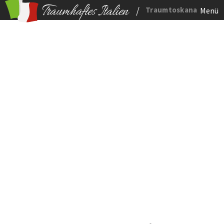
/
Traumtoskana
Menü