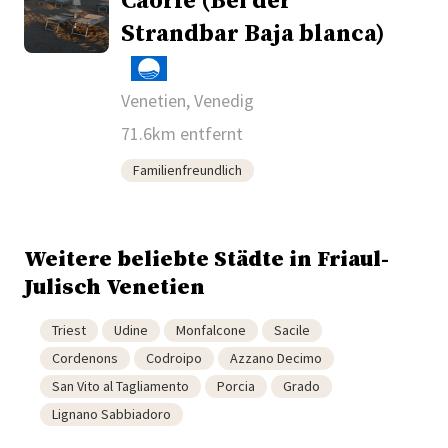
Caorle (Bei der
Strandbar Baja blanca)
Venetien, Venedig
71.6km entfernt
Familienfreundlich
Weitere beliebte Städte in Friaul-
Julisch Venetien
Triest
Udine
Monfalcone
Sacile
Cordenons
Codroipo
Azzano Decimo
San Vito al Tagliamento
Porcia
Grado
Lignano Sabbiadoro