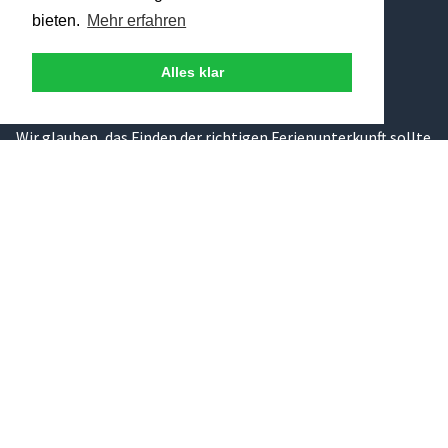
Toskana
bieten.
Mehr erfahren
Umbrien
Gardasee
Alles klar
Elba
Traumhaftes Italien
Wir glauben, das Finden der richtigen Ferienunterkunft sollte
keine Glückssache sein, die zudem noch zeitaufwändig und
intransparent ist. Deshalb haben wir bei Traumhaftes Italien
uns um diesen Teil gekümmert und präsentieren Ihnen nur
Ferienhäuser und Ferienwohnungen, die wir uns persönlich
vor Ort angeschaut und für gut bewertet haben. Unser Ziel
ist es, dass Sie Ihren Traumurlaub in Italien erleben können.
Über 300 persönlich ausgesuchte Ferienunterkünfte in den
schönsten Regionen Italiens.
© 2026 - Andreas Leist