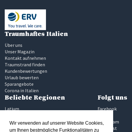
Traumhaftes Italien
Über uns
Unser Magazin
Kontakt aufnehmen
Traumstrand finden
Kundenbewertungen
Urlaub bewerten
Sparangebote
Corona in Italien
Beliebte Regionen
Folgt uns
Latium
Facebook
Marken
Twitter
Sardinien
Instagram
Wir verwenden auf unserer Website Cookies,
Sizilien
Pinterest
um Ihnen bestmögliche Funktionalitäten zu