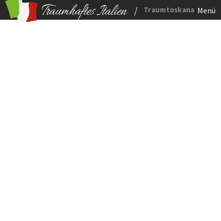
/
Traumtoskana
Menü