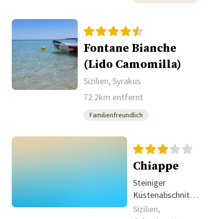
Fontane Bianche
(Lido Camomilla)
Sizilien, Syrakus
72.2km entfernt
Familienfreundlich
Chiappe
Steiniger
Küstenabschnitt
mit Felsblöcken
Sizilien,