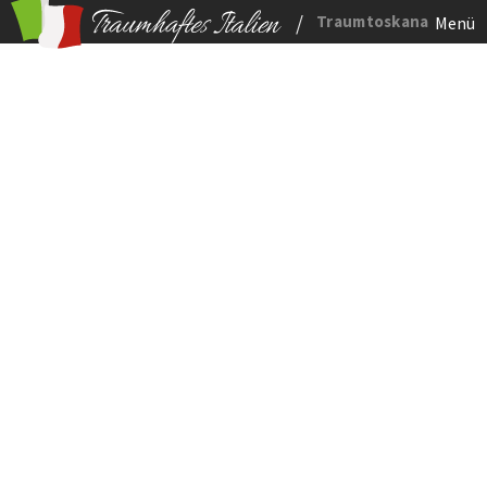
/
Traumtoskana
Menü