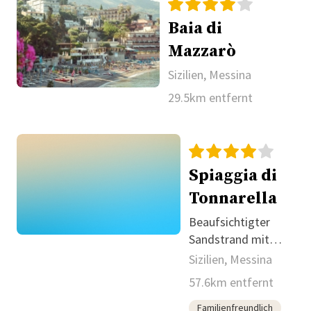
Baia di
Mazzarò
Sizilien, Messina
29.5km entfernt
Spiaggia di
Tonnarella
Beaufsichtigter
Sandstrand mit
freiem Parkplatz
Sizilien, Messina
nahe Mazara del
57.6km entfernt
Vallo
Familienfreundlich