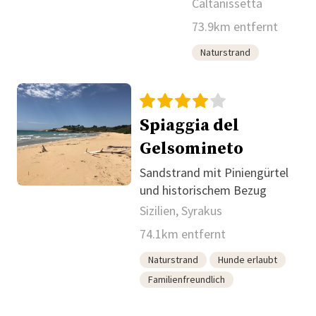
im Wasser
Caltanissetta
73.9km entfernt
Naturstrand
Spiaggia del
Gelsomineto
Sandstrand mit Piniengürtel
und historischem Bezug
Sizilien, Syrakus
74.1km entfernt
Naturstrand
Hunde erlaubt
Familienfreundlich