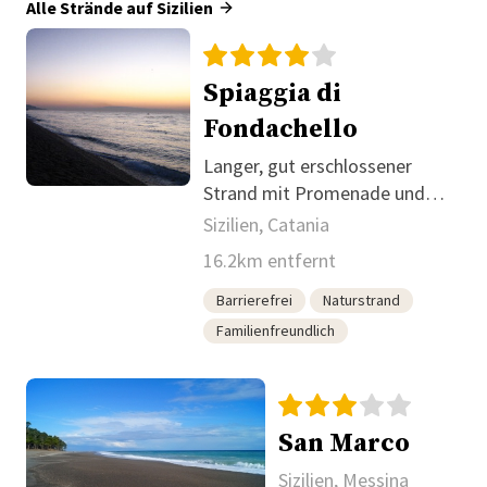
Alle Strände auf Sizilien
Spiaggia di
Fondachello
Langer, gut erschlossener
Strand mit Promenade und
Lidos
Sizilien, Catania
16.2km entfernt
Barrierefrei
Naturstrand
Familienfreundlich
San Marco
Sizilien, Messina