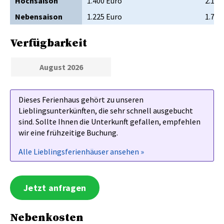
Hochsaison
1.400 Euro
2.100
Nebensaison
1.225 Euro
1.750
Verfügbarkeit
August 2026
Dieses Ferienhaus gehört zu unseren
Lieblingsunterkünften, die sehr schnell ausgebucht
sind. Sollte Ihnen die Unterkunft gefallen, empfehlen
wir eine frühzeitige Buchung.
Alle Lieblingsferienhäuser ansehen »
Jetzt anfragen
Nebenkosten