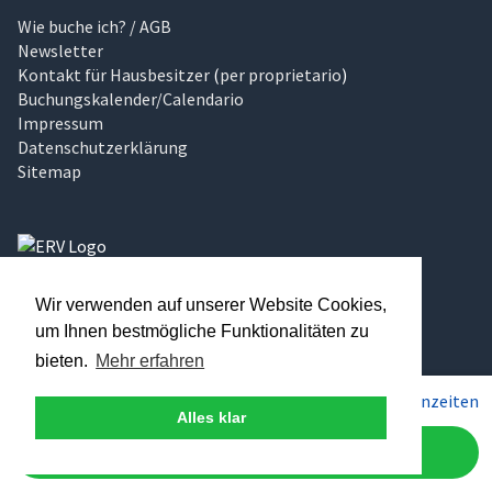
Wie buche ich? / AGB
Newsletter
Kontakt für Hausbesitzer
(
per proprietario
)
Buchungskalender/Calendario
Impressum
Datenschutzerklärung
Sitemap
Traumhaftes Italien
Wir verwenden auf unserer Website Cookies,
Über uns
um Ihnen bestmögliche Funktionalitäten zu
Unser Magazin
Kontakt aufnehmen
bieten.
Mehr erfahren
Traumstrand finden
Pro Woche ab
1.225€
Preise & Saisonzeiten
Kundenbewertungen
Alles klar
Urlaub bewerten
Jetzt anfragen
Sparangebote
Corona in Italien