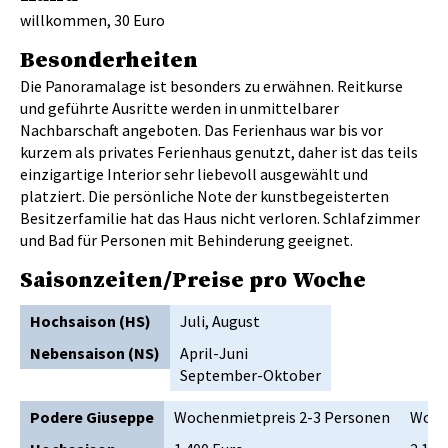
willkommen, 30 Euro
Besonderheiten
Die Panoramalage ist besonders zu erwähnen. Reitkurse
und geführte Ausritte werden in unmittelbarer
Nachbarschaft angeboten. Das Ferienhaus war bis vor
kurzem als privates Ferienhaus genutzt, daher ist das teils
einzigartige Interior sehr liebevoll ausgewählt und
platziert. Die persönliche Note der kunstbegeisterten
Besitzerfamilie hat das Haus nicht verloren. Schlafzimmer
und Bad für Personen mit Behinderung geeignet.
Saisonzeiten/Preise pro Woche
Hochsaison (HS)
Juli, August
Nebensaison (NS)
April-Juni
September-Oktober
Podere Giuseppe
Wochenmietpreis 2-3 Personen
Woch