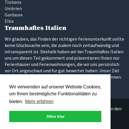
Toskana
Umbrien
Gardasee
Elba
Traumhaftes Italien
Wir glauben, das Finden der richtigen Ferienunterkunft sollte
keine Glückssache sein, die zudem noch zeitaufwändig und
intransparent ist. Deshalb haben wir bei Traumhaftes Italien
uns um diesen Teil gekümmert und präsentieren Ihnen nur
Ferienhäuser und Ferienwohnungen, die wir uns persönlich
vor Ort angeschaut und für gut bewertet haben. Unser Ziel
ist es, dass Sie Ihren Traumurlaub in Italien erleben können.
Wir verwenden auf unserer Website Cookies,
um Ihnen bestmögliche Funktionalitäten zu
bieten.
Mehr erfahren
Über 300 persönlich ausgesuchte Ferienunterkünfte in den
schönsten Regionen Italiens.
Alles klar
© 2026 - Andreas Leist