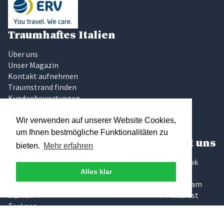
Traumhaftes Italien
Über uns
Unser Magazin
Kontakt aufnehmen
Traumstrand finden
Kundenbewertungen
Urlaub bewerten
Sparangebote
Wir verwenden auf unserer Website Cookies,
Corona in Italien
um Ihnen bestmögliche Funktionalitäten zu
Beliebte Regionen
Folgt uns
bieten.
Mehr erfahren
Latium
Facebook
Alles klar
Marken
Twitter
Sardinien
Instagram
Sizilien
Pinterest
Toskana
Umbrien