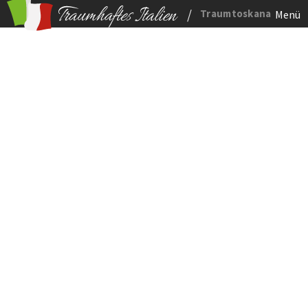
/
Traumtoskana
Menü