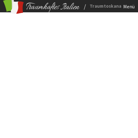
/
Traumtoskana
Menü