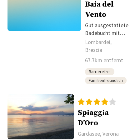
Baia del
Vento
Gut ausgestattete
Badebucht mit
Blick auf die Isola
Lombardei,
del Garda.
Brescia
67.7km entfernt
Barrierefrei
Familienfreundlich
Spiaggia
D’Oro
Gardasee, Verona