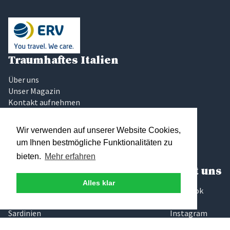
Traumhaftes Italien
Über uns
Unser Magazin
Kontakt aufnehmen
Traumstrand finden
Kundenbewertungen
Wir verwenden auf unserer Website Cookies,
Urlaub bewerten
um Ihnen bestmögliche Funktionalitäten zu
Sparangebote
bieten.
Mehr erfahren
Corona in Italien
Beliebte Regionen
Folgt uns
Alles klar
Latium
Facebook
Marken
Twitter
Sardinien
Instagram
Sizilien
Pinterest