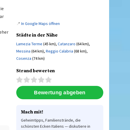
ie
ar
📍
In Google Maps öffnen
 eher
Städte in der Nähe
Lamezia Terme
(45 km),
Catanzaro
(64 km),
Messina
(64 km),
Reggio Calabria
(68 km),
Cosenza
(74 km)
Strand bewerten
Mach mit!
Geheimtipps, Familienstrände, die
schönsten Ecken Italiens — diskutiere in