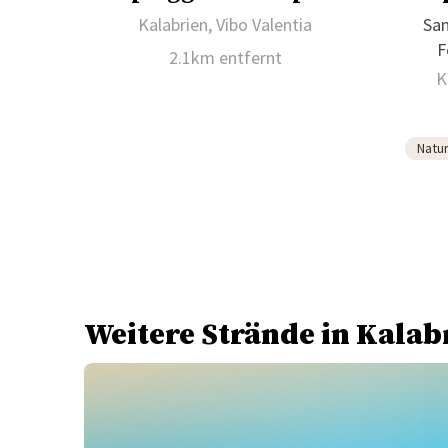
Kalabrien, Vibo Valentia
Sa
F
2.1km entfernt
K
Natu
Weitere Strände in Kalab