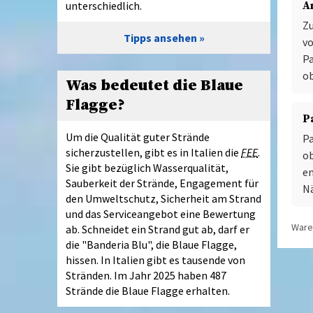
unterschiedlich.
A
Zu
Tipps ansehen
vo
Pa
ob
Was bedeutet die Blaue
Flagge?
P
Um die Qualität guter Strände
Pa
sicherzustellen, gibt es in Italien die
FEE
.
ob
Sie gibt bezüglich Wasserqualität,
en
Sauberkeit der Strände, Engagement für
N
den Umweltschutz, Sicherheit am Strand
und das Serviceangebot eine Bewertung
Waren
ab. Schneidet ein Strand gut ab, darf er
die "Banderia Blu", die Blaue Flagge,
hissen. In Italien gibt es tausende von
Stränden. Im Jahr 2025 haben 487
Strände die Blaue Flagge erhalten.