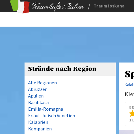
/
Traumtoskana
Strände nach Region
S
Alle Regionen
Kala
Abruzzen
Kle
Apulien
Basilikata
B
Emilia-Romagna
Friaul-Julisch Venetien
1 
Kalabrien
Kampanien