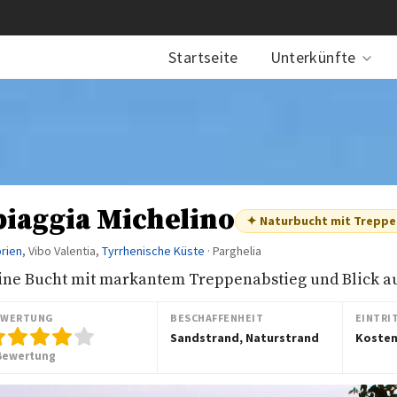
Startseite
Unterkünfte
piaggia Michelino
✦ Naturbucht mit Treppe
brien
, Vibo Valentia,
Tyrrhenische Küste
· Parghelia
ine Bucht mit markantem Treppenabstieg und Blick a
EWERTUNG
BESCHAFFENHEIT
EINTRI
Sandstrand, Naturstrand
Kosten
Bewertung