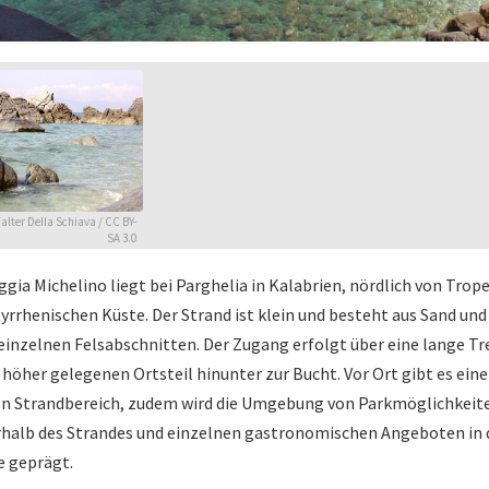
alter Della Schiava
/
CC BY-
SA 3.0
ggia Michelino liegt bei Parghelia in Kalabrien, nördlich von Trop
tyrrhenischen Küste. Der Strand ist klein und besteht aus Sand und
einzelnen Felsabschnitten. Der Zugang erfolgt über eine lange T
höher gelegenen Ortsteil hinunter zur Bucht. Vor Ort gibt es ein
en Strandbereich, zudem wird die Umgebung von Parkmöglichkeit
halb des Strandes und einzelnen gastronomischen Angeboten in 
 geprägt.