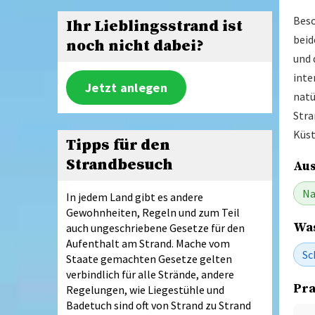
Beso
Ihr Lieblingsstrand ist
beid
noch nicht dabei?
und 
inte
Jetzt anlegen
natü
Stra
Küs
Tipps für den
Strandbesuch
Aus
Na
In jedem Land gibt es andere
Gewohnheiten, Regeln und zum Teil
Was
auch ungeschriebene Gesetze für den
Aufenthalt am Strand. Mache vom
Sc
Staate gemachten Gesetze gelten
verbindlich für alle Strände, andere
Pra
Regelungen, wie Liegestühle und
Badetuch sind oft von Strand zu Strand