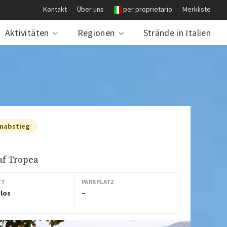
Kontakt
Über uns
per proprietario
Merkliste
Aktivitäten
Regionen
Strände in Italien
nabstieg
uf Tropea
TT
PARKPLATZ
los
–