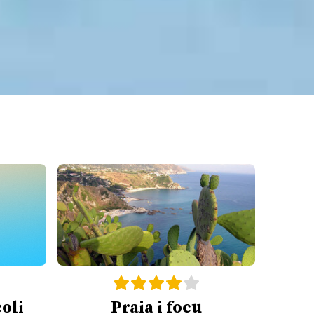
oli
Praia i focu