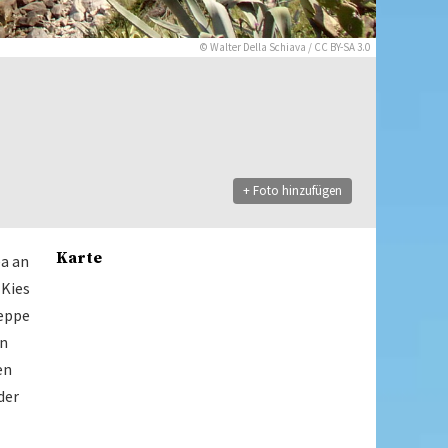
©
Walter Della Schiava
/
CC BY-SA 3.0
+ Foto hinzufügen
Karte
ea an
 Kies
reppe
en
en
der