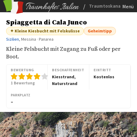
/
Traumtoskana
Menü
Spiaggetta di Cala Junco
✦ Kleine Kiesbucht mit Felskulisse
Geheimtipp
Sizilien
, Messina · Panarea
Kleine Felsbucht mit Zugang zu Fuß oder per
Boot.
BEWERTUNG
BESCHAFFENHEIT
EINTRITT
Kiesstrand,
Kostenlos
1 Bewertung
Naturstrand
PARKPLATZ
–