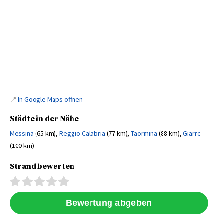
📍
In Google Maps öffnen
Städte in der Nähe
Messina
(65 km),
Reggio Calabria
(77 km),
Taormina
(88 km),
Giarre
(100 km)
Strand bewerten