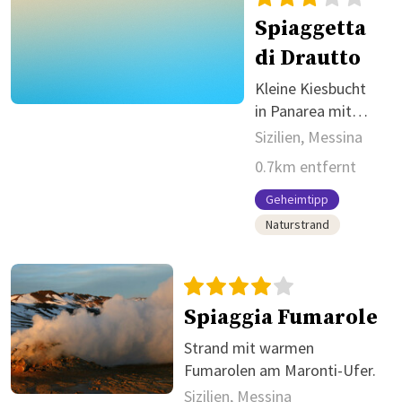
Spiaggetta
di Drautto
Kleine Kiesbucht
in Panarea mit
guter Lage zu
Sizilien, Messina
Drautto.
0.7km entfernt
Geheimtipp
Naturstrand
Spiaggia Fumarole
Strand mit warmen
Fumarolen am Maronti-Ufer.
Sizilien, Messina