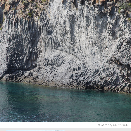
©
GerritR
/
CC BY-SA 4.0