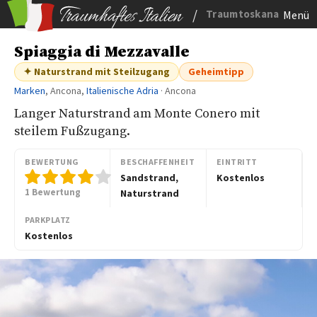
/
Traumtoskana
Menü
Spiaggia di Mezzavalle
✦ Naturstrand mit Steilzugang
Geheimtipp
Marken
, Ancona,
Italienische Adria
· Ancona
Langer Naturstrand am Monte Conero mit
steilem Fußzugang.
BEWERTUNG
BESCHAFFENHEIT
EINTRITT
Sandstrand,
Kostenlos
1 Bewertung
Naturstrand
PARKPLATZ
Kostenlos