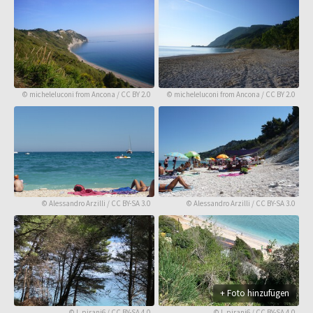
©
micheleluconi from Ancona
/
CC BY 2.0
©
micheleluconi from Ancona
/
CC BY 2.0
©
Alessandro Arzilli
/
CC BY-SA 3.0
©
Alessandro Arzilli
/
CC BY-SA 3.0
+ Foto hinzufügen
©
L.pirani6
/
CC BY-SA 4.0
©
L.pirani6
/
CC BY-SA 4.0