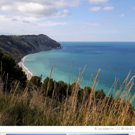
©
Luciobocchi
/
CC BY-SA 4.0