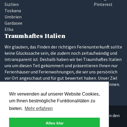
Sizilien
Pinterest
Toskana
Umbrien
Gardasee
Elba
Traumhaftes Italien
Wir glauben, das Finden der richtigen Ferienunterkunft sollte
keine Glückssache sein, die zudem noch zeitaufwändig und
intransparent ist. Deshalb haben wir bei Traumhaftes Italien
uns um diesen Teil gekümmert und präsentieren Ihnen nur
Ferienhäuser und Ferienwohnungen, die wir uns persönlich
vor Ort angeschaut und für gut bewertet haben. Unser Ziel
ist es, dass Sie Ihren Traumurlaub in Italien erleben können.
Wir verwenden auf unserer Website Cookies,
um Ihnen bestmögliche Funktionalitäten zu
bieten.
Mehr erfahren
Über 300 persönlich ausgesuchte Ferienunterkünfte in den
schönsten Regionen Italiens.
Alles klar