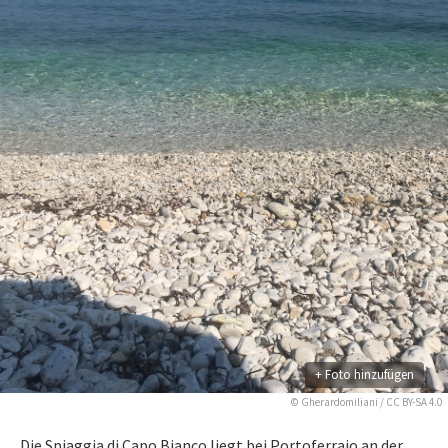
+ Foto hinzufügen
©
Gherardomiliani
/
CC BY-SA 4.0
Die Spiaggia di Capo Bianco liegt bei Portoferraio an der