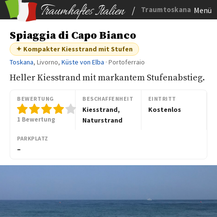
/
Traumtoskana
Menü
Spiaggia di Capo Bianco
✦ Kompakter Kiesstrand mit Stufen
Toskana
, Livorno,
Küste von Elba
· Portoferraio
Heller Kiesstrand mit markantem Stufenabstieg.
BEWERTUNG
BESCHAFFENHEIT
EINTRITT
Kiesstrand,
Kostenlos
1 Bewertung
Naturstrand
PARKPLATZ
–