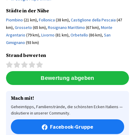
Städte in der Nähe
Piombino
(21 km),
Follonica
(38 km),
Castiglione della Pescaia
(47
km),
Grosseto
(65 km),
Rosignano Marittimo
(67 km),
Monte
Argentario
(79 km),
Livorno
(81 km),
Orbetello
(86 km),
San
Gimignano
(93 km)
Strand bewerten
Mach mit!
Geheimtipps, Familienstrände, die schönsten Ecken Italiens —
diskutiere in unserer Community.
Facebook-Gruppe