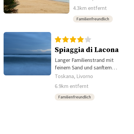
4.3km entfernt
Familienfreundlich
Spiaggia di Lacona
Langer Familienstrand mit
feinem Sand und sanftem
Einstieg
Toskana, Livorno
6.9km entfernt
Familienfreundlich