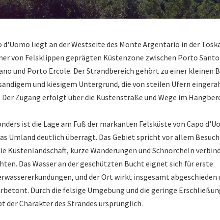
 d'Uomo liegt an der Westseite des Monte Argentario in der Tosk
iner von Felsklippen geprägten Küstenzone zwischen Porto Santo
ano und Porto Ercole. Der Strandbereich gehört zu einer kleinen 
sandigem und kiesigem Untergrund, die von steilen Ufern einger
. Der Zugang erfolgt über die Küstenstraße und Wege im Hangbere
nders ist die Lage am Fuß der markanten Felsküste von Capo d'U
das Umland deutlich überragt. Das Gebiet spricht vor allem Besuch
die Küstenlandschaft, kurze Wanderungen und Schnorcheln verbin
ten. Das Wasser an der geschützten Bucht eignet sich für erste
rwassererkundungen, und der Ort wirkt insgesamt abgeschieden 
rbetont. Durch die felsige Umgebung und die geringe Erschließun
bt der Charakter des Strandes ursprünglich.