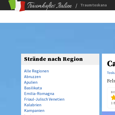
/
Traumtoskana
Strände nach Region
C
Alle Regionen
Tosk
Abruzzen
Fel
Apulien
Basilikata
B
Emilia-Romagna
Friaul-Julisch Venetien
1 
Kalabrien
Kampanien