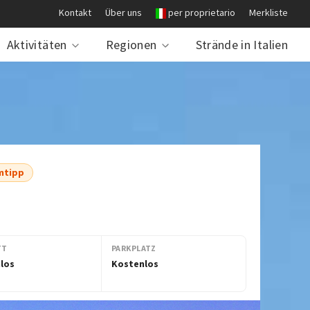
Kontakt
Über uns
per proprietario
Merkliste
Aktivitäten
Regionen
Strände in Italien
mtipp
TT
PARKPLATZ
los
Kostenlos