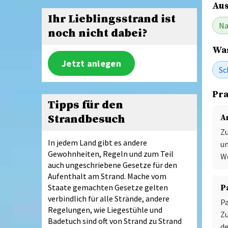
Aus
Ihr Lieblingsstrand ist
Na
noch nicht dabei?
Was
Jetzt anlegen
Sc
Pra
Tipps für den
Strandbesuch
A
Zu
In jedem Land gibt es andere
un
Gewohnheiten, Regeln und zum Teil
W
auch ungeschriebene Gesetze für den
Aufenthalt am Strand. Mache vom
Staate gemachten Gesetze gelten
P
verbindlich für alle Strände, andere
Pa
Regelungen, wie Liegestühle und
Zu
Badetuch sind oft von Strand zu Strand
d