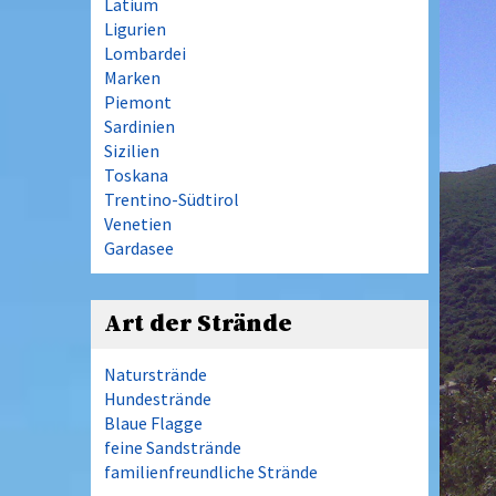
Latium
Ligurien
Lombardei
Marken
Piemont
Sardinien
Sizilien
Toskana
Trentino-Südtirol
Venetien
Gardasee
Art der Strände
Naturstrände
Hundestrände
Blaue Flagge
feine Sandstrände
familienfreundliche Strände