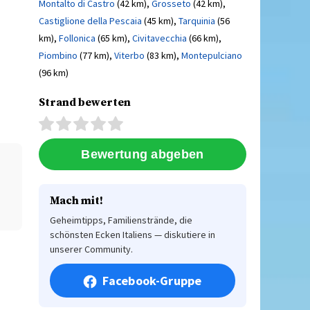
Montalto di Castro
(42 km),
Grosseto
(42 km),
Castiglione della Pescaia
(45 km),
Tarquinia
(56
km),
Follonica
(65 km),
Civitavecchia
(66 km),
Piombino
(77 km),
Viterbo
(83 km),
Montepulciano
(96 km)
Strand bewerten
Mach mit!
Geheimtipps, Familienstrände, die
schönsten Ecken Italiens — diskutiere in
unserer Community.
Facebook-Gruppe