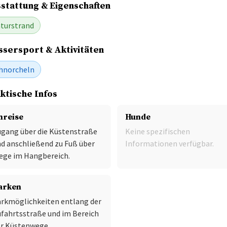
stattung & Eigenschaften
turstrand
sersport & Aktivitäten
hnorcheln
ktische Infos
nreise
Hunde
gang über die Küstenstraße
Keine spezifischen
d anschließend zu Fuß über
Informationen verfügbar.
ege im Hangbereich.
arken
rkmöglichkeiten entlang der
fahrtsstraße und im Bereich
er Küstenwege.