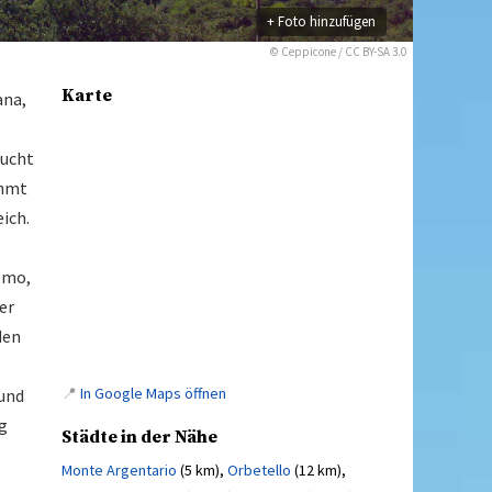
+ Foto hinzufügen
©
Ceppicone
/
CC BY-SA 3.0
Karte
ana,
Bucht
ahmt
ich.
omo,
er
den
📍
In Google Maps öffnen
und
g
Städte in der Nähe
Monte Argentario
(5 km),
Orbetello
(12 km),