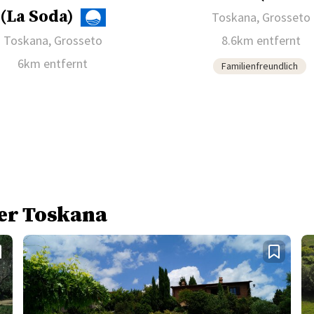
(La Soda)
Toskana, Grosseto
Toskana, Grosseto
8.6km entfernt
6km entfernt
Familienfreundlich
der Toskana