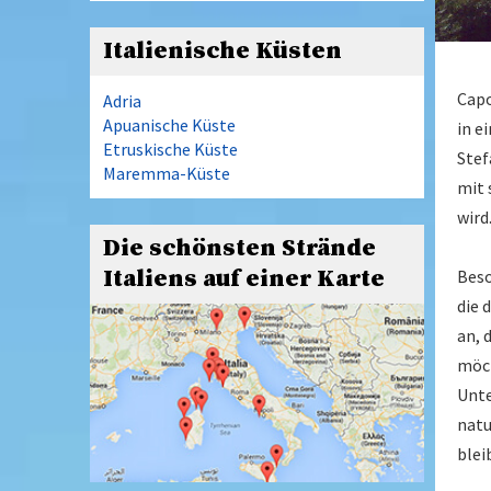
Italienische Küsten
Capo
Adria
Apuanische Küste
in e
Etruskische Küste
Stef
Maremma-Küste
mit 
wird
Die schönsten Strände
Italiens auf einer Karte
Beso
die 
an, 
möch
Unte
natu
blei