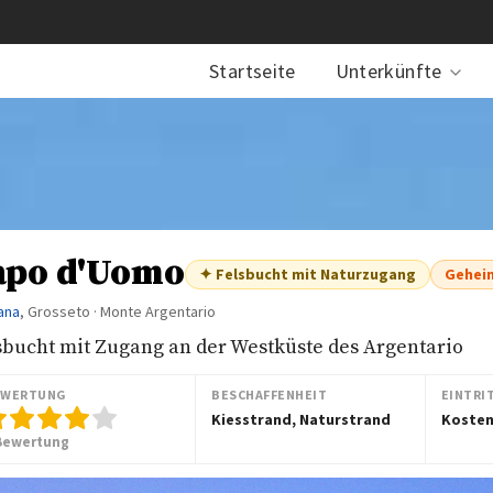
Startseite
Unterkünfte
apo d'Uomo
✦ Felsbucht mit Naturzugang
Gehei
ana
, Grosseto · Monte Argentario
sbucht mit Zugang an der Westküste des Argentario
EWERTUNG
BESCHAFFENHEIT
EINTRI
Kiesstrand, Naturstrand
Kosten
Bewertung