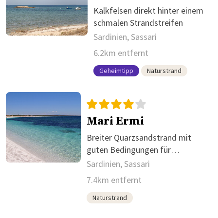
Kalkfelsen direkt hinter einem
schmalen Strandstreifen
Sardinien, Sassari
6.2km entfernt
Geheimtipp
Naturstrand
Mari Ermi
Breiter Quarzsandstrand mit
guten Bedingungen für
Windsport.
Sardinien, Sassari
7.4km entfernt
Naturstrand