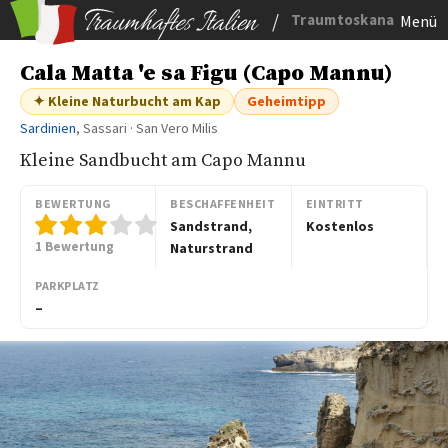
/
Traumtoskana
Menü
Cala Matta 'e sa Figu (Capo Mannu)
✦ Kleine Naturbucht am Kap
Geheimtipp
Sardinien
, Sassari · San Vero Milis
Kleine Sandbucht am Capo Mannu
BEWERTUNG
BESCHAFFENHEIT
EINTRITT
Sandstrand,
Kostenlos
1 Bewertung
Naturstrand
PARKPLATZ
–