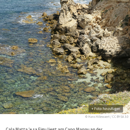
+ Foto hinzufügen
©
Hans Hillewaert
/
CC BY-SA 3.0
Cala Matta 'e sa Figu liegt am Capo Mannu an der