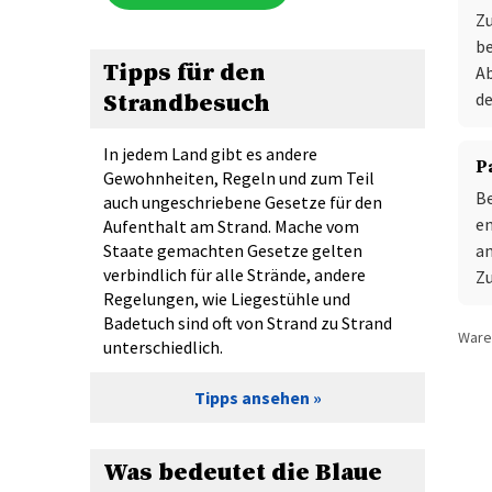
Zu
be
Tipps für den
Ab
de
Strandbesuch
In jedem Land gibt es andere
P
Gewohnheiten, Regeln und zum Teil
B
auch ungeschriebene Gesetze für den
en
Aufenthalt am Strand. Mache vom
a
Staate gemachten Gesetze gelten
verbindlich für alle Strände, andere
Z
Regelungen, wie Liegestühle und
Badetuch sind oft von Strand zu Strand
Waren
unterschiedlich.
Tipps ansehen
Was bedeutet die Blaue