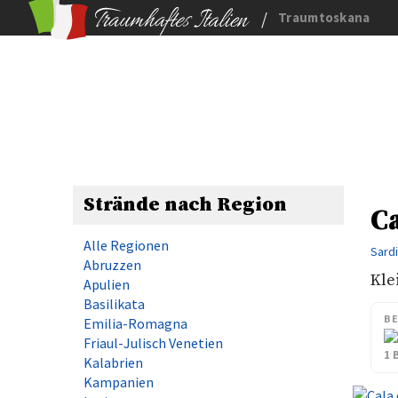
/
Traumtoskana
Strände nach Region
C
Alle Regionen
Sard
Abruzzen
Kle
Apulien
Basilikata
B
Emilia-Romagna
Friaul-Julisch Venetien
1 
Kalabrien
Kampanien