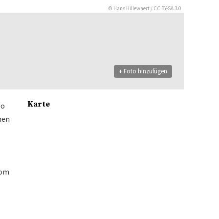
©
Hans Hillewaert
/
CC BY-SA 3.0
+ Foto hinzufügen
Karte
po
chen
vom