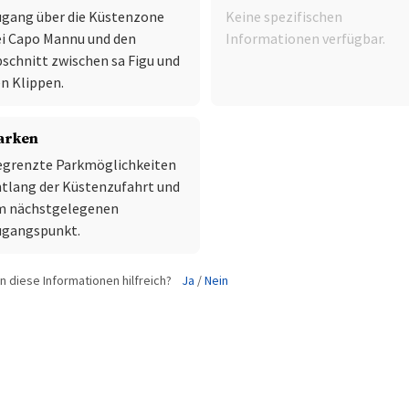
gang über die Küstenzone
Keine spezifischen
i Capo Mannu und den
Informationen verfügbar.
schnitt zwischen sa Figu und
n Klippen.
arken
egrenzte Parkmöglichkeiten
tlang der Küstenzufahrt und
m nächstgelegenen
ugangspunkt.
 diese Informationen hilfreich?
Ja
/
Nein