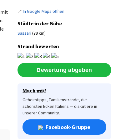
📍
In Google Maps öffnen
 mit
n.
Städte in der Nähe
le
Sassari
(79 km)
Strand bewerten
Mach mit!
Geheimtipps, Familienstrände, die
schönsten Ecken Italiens — diskutiere in
unserer Community.
Facebook-Gruppe