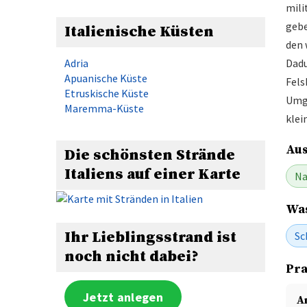
mili
gebe
Italienische Küsten
den 
Adria
Dadu
Apuanische Küste
Fels
Etruskische Küste
Umge
Maremma-Küste
klei
Aus
Die schönsten Strände
Italiens auf einer Karte
Na
Was
Ihr Lieblingsstrand ist
Sc
noch nicht dabei?
Pra
Jetzt anlegen
A