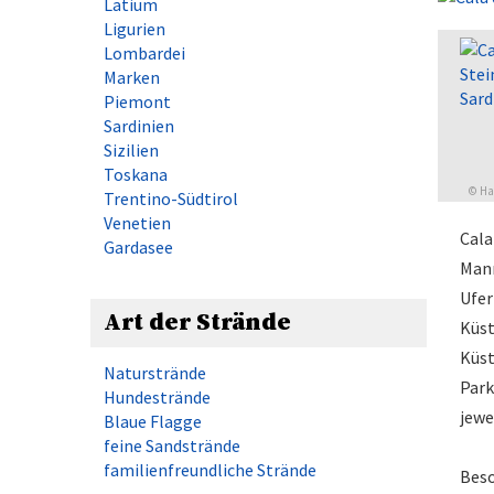
Latium
Ligurien
Lombardei
Marken
Piemont
Sardinien
Sizilien
Toskana
©
Ha
Trentino-Südtirol
Venetien
Cala
Gardasee
Mann
Ufer
Art der Strände
Küst
Küst
Naturstrände
Park
Hundestrände
jewe
Blaue Flagge
feine Sandstrände
familienfreundliche Strände
Beso