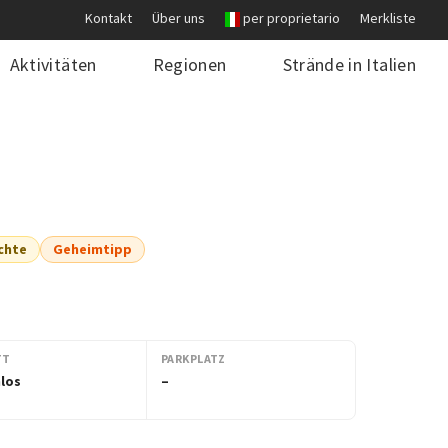
Kontakt
Über uns
per proprietario
Merkliste
Aktivitäten
Regionen
Strände in Italien
chte
Geheimtipp
TT
PARKPLATZ
los
–