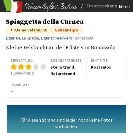
/
Traumtoskana
Menü
Spiaggetta della Curnea
✦ Kleine Felsbucht
Geheimtipp
Ligurien
, La Spezia,
Ligurische Riviera
· Bonassola
Kleine Felsbucht an der Küste von Bonassola
BEWERTUNG
BESCHAFFENHEIT
EINTRITT
Steinstrand,
Kostenlos
1 Bewertung
Naturstrand
PARKPLATZ
–
Für diesen Strand sind leider noch keine Fotos
vorhanden.