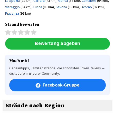
La Spezia
(21 km),
Carrara
(43 km),
Genua
(58 km),
Camaiore
(64 km),
Viareggio
(64 km),
Lucca
(83 km),
Savona
(88 km),
Livorno
(92 km),
Piacenza
(97 km)
Strand bewerten
Mach mit!
Geheimtipps, Familienstrände, die schönsten Ecken Italiens —
diskutiere in unserer Community.
Facebook-Gruppe
Strände nach Region