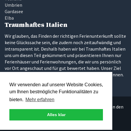
Umbrien
Gardasee
Elba
Traumhaftes Italien
Wir glauben, das Finden der richtigen Ferienunterkunft sollte
keine Glückssache sein, die zudem noch zeitaufwändig und
intransparent ist. Deshalb haben wir bei Traumhaftes Italien
uns um diesen Teil gekümmert und präsentieren Ihnen nur
Ferienhäuser und Ferienwohnungen, die wir uns persönlich
vor Ort angeschaut und für gut bewertet haben. Unser Ziel
ist es, dass Sie Ihren Traumurlaub in Italien erleben können.
Wir verwenden auf unserer Website Cookies,
um Ihnen bestmögliche Funktionalitäten zu
bieten.
Mehr erfahren
Über 300 persönlich ausgesuchte Ferienunterkünfte in den
schönsten Regionen Italiens.
Alles klar
© 2026 - Andreas Leist